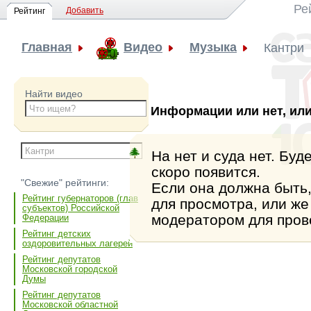
Ре
Добавить
Рейтинг
Главная
Видео
Музыка
Кантри
Найти видео
Информации или нет, или
На нет и суда нет. Бу
скоро появится.
"Свежие" рейтинги:
Если она должна быть,
Рейтинг губернаторов (глав
для просмотра, или же
субъектов) Российской
модератором для пров
Федерации
Рейтинг детских
оздоровительных лагерей
Рейтинг депутатов
Московской городской
Думы
Рейтинг депутатов
Московской областной