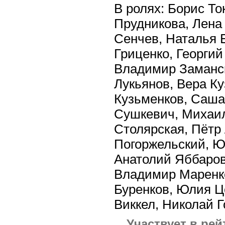
В ролях: Борис То
Прудникова, Лена
Сенчев, Наталья 
Гриценко, Георгий
Владимир Заманск
Лукьянов, Вера К
Кузьменков, Саша
Сушкевич, Михаил
Столярская, Пётр
Погоржельский, Ю
Анатолий Яббаров
Владимир Маренко
Буренков, Юлия Ц
Виккел, Николай Г
Участвует в рей