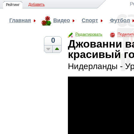
Р
Добавить
Рейтинг
Главная
Видео
Спорт
Футбол
Редактировать
Поделит
0
Джованни в
красивый го
Нидерланды - У