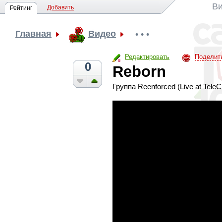
Ви
Добавить
Рейтинг
Главная
Видео
• • •
Редактировать
Поделит
0
Reborn
Группа Reenforced (Live at TeleC