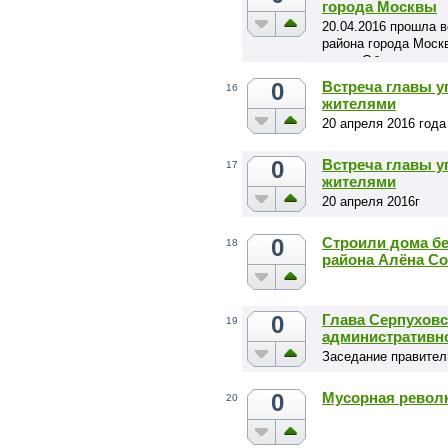
города Москвы
20.04.2016 прошла в
района города Моск
тему «Об организаци
района»
0
Встреча главы у
16
жителями
20 апреля 2016 года
0
Встреча главы у
17
жителями
20 апреля 2016г
0
Строили дома бе
18
района Алёна С
0
Глава Серпуховс
19
административно
Заседание правител
0
Мусорная револ
20