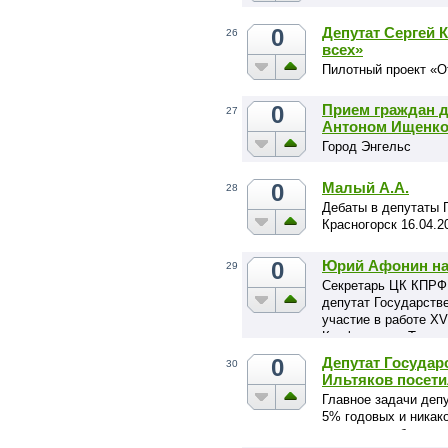
0
Депутат Сергей 
26
всех»
Пилотный проект «О
0
Прием граждан 
27
Антоном Ищенк
Город Энгельс
0
Малый А.А.
28
Дебаты в депутаты 
Красногорск 16.04.2
0
Юрий Афонин на
29
Секретарь ЦК КПРФ 
депутат Государст
участие в работе XV
Конференции Тюмен
0
Депутат Госуда
30
Ильтяков посет
Главное задачи депу
5% годовых и никак
права на изобретате