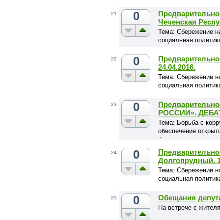
0
Предварительное
21
Чеченская Респуб
Тема: Сбережение н
социальная политик
0
Предварительное
22
24.04.2016.
Тема: Сбережение н
социальная политик
0
Предварительно
23
РОССИИ». ДЕБАТЫ
Тема: Борьба с корр
обеспечение открыт
бюджетных расходо
0
Предварительное
24
Долгопрудный. 1
Тема: Сбережение н
социальная политик
0
Обещания депут
25
На встрече с жител