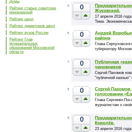
Думы
0
Предварительное
5
Рейтинг старых советских
Жуковский.
кинокомедий
17 апреля 2016 года
Рейтинг школ
Тема: Экономическа
Рейтинг директоров школ
0
Андрей Воробьев
Рейтинг вузов России
6
района
Рейтинг Глав
муниципальных
Глава Серпуховског
образований Московской
губернатору Москов
области
вывести муниципали
развитию сельского 
0
Публичная «казн
7
чиновников
Сергей Пахомов ком
"публичной казнью"
0
Сергей Пахомов 
8
голосовании «Е
Глава Сергиево-Пос
журналистам о своё
предварительном го
0
Предварительное
9
Королёв.
23 апреля 2016 года