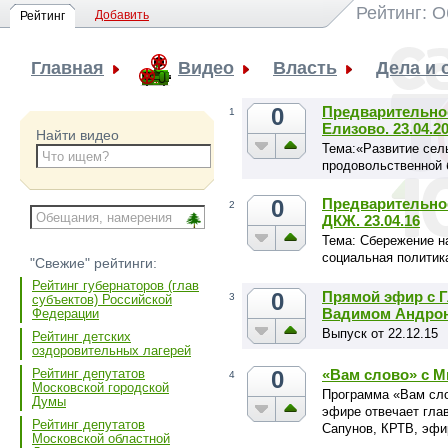
Рейтинг: 
Добавить
Рейтинг
Главная
Видео
Власть
Дела и
0
Предварительное
1
Елизово. 23.04.2
Найти видео
Тема:«Развитие сел
продовольственной 
0
Предварительное
2
ДКЖ. 23.04.16
Тема: Сбережение н
социальная политик
"Свежие" рейтинги:
Рейтинг губернаторов (глав
0
Прямой эфир с 
3
субъектов) Российской
Вадимом Андро
Федерации
Выпуск от 22.12.15
Рейтинг детских
оздоровительных лагерей
0
«Вам слово» с 
Рейтинг депутатов
4
Московской городской
Программа «Вам сло
Думы
эфире отвечает гла
Рейтинг депутатов
Сапунов, КРТВ, эфир
Московской областной