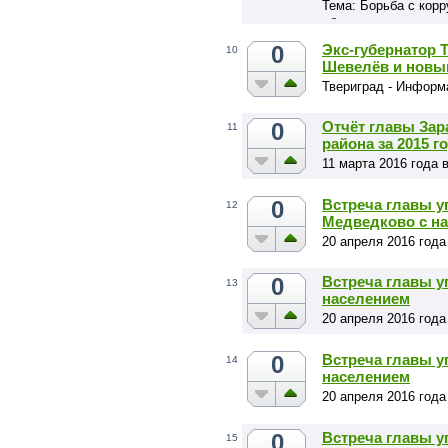
Тема: Борьба с корр
обеспечение открыт
бюджетных расходо
0
Экс-губернатор 
10
Шевелёв и новый
Твериград - Информ
0
Отчёт главы Зар
11
района за 2015 г
11 марта 2016 года 
0
Встреча главы у
12
Медведково с н
20 апреля 2016 года
0
Встреча главы у
13
населением
20 апреля 2016 года
0
Встреча главы у
14
населением
20 апреля 2016 года
0
Встреча главы у
15