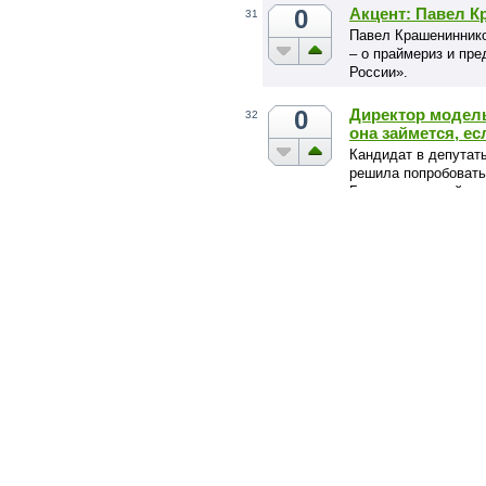
нибудь готовое реш
0
Акцент: Павел 
31
Павел Крашениннико
– о праймериз и пр
России».
0
Директор модель
32
она займется, е
Кандидат в депутат
решила попробовать
Государственной ду