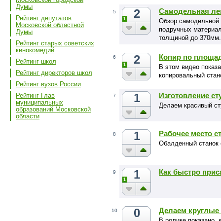
Думы
2
Самодельная ле
5
Рейтинг депутатов
1
Обзор самодельной 
Московской областной
подручных материал
Думы
толщиной до 370мм.
Рейтинг старых советских
кинокомедий
2
Копир по площад
6
Рейтинг школ
1
В этом видео показ
Рейтинг директоров школ
копировальный стан
Рейтинг вузов России
1
Изготовление стул
Рейтинг Глав
7
муниципальных
Делаем красивый ст
образований Московской
области
1
Рабочее место с
8
Обалденный станок 
1
Как быстро при
9
1
0
Делаем круглые 
10
В ролике показано,