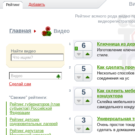
Ви
Добавить
Рейтинг
Рейтинг всякого рода видео п
видеорегистратор
Главная
Видео
6
Ключница из дер
1
2
Изготовление ключн
Найти видео
стиле.
5
Как сделать про
2
Несколько способов
соединения на ус
Сделай сам
5
Как склеить ме
3
кондуктора
"Свежие" рейтинги:
Склейка мебельного
Рейтинг губернаторов (глав
самодельного конду
субъектов) Российской
Федерации
3
Универсальная т
4
Рейтинг детских
оздоровительных лагерей
Очень простое тока
сделать в домашних
Рейтинг депутатов
Московской городской