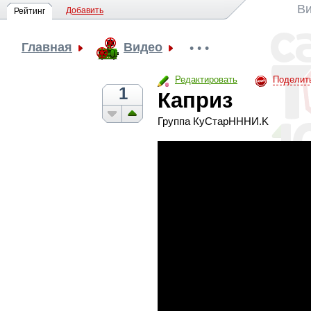
Ви
Добавить
Рейтинг
Главная
Видео
• • •
Редактировать
Поделит
1
Каприз
Группа КуСтарНННИ.K