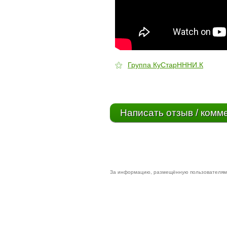
⚝
Группа КуСтарНННИ.К
Написать отзыв / комм
За информацию, размещённую пользователями 