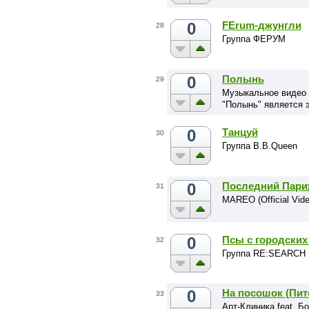
0
FErum-джунгли
28
Группа ФЕРУМ
0
Полынь
29
Музыкальное видео 
"Полынь" является 
0
Танцуй
30
Группа B.B.Queen
0
Последний Пари
31
MAREO (Official Vide
0
Псы с городских 
32
Группа RE:SEARCH
0
На посошок (Пите
33
Арт-Клиника feat. Б