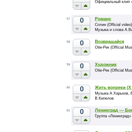
Официальный клип 
0
Романс
57
Сплин (Official video)
Музыка и слова А.В
0
Возвращайся
58
Обе-Рек (Official Mus
0
Художник
59
Обе-Рек (Official Mus
0
Жить вопреки (Х 
60
Музыка А.Харьков, 
В.Кипелов
0
Ленинград — Бо
61
Группа «Ленинград»