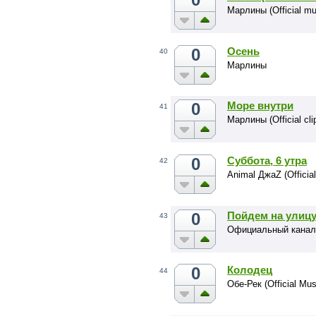
Марлины (Official mu
0
Осень
40
Марлины
0
Море внутри
41
Марлины (Official cli
0
Суббота, 6 утра
42
Animal ДжаZ (Official
0
Пойдем на улицу
43
Официальный канал 
0
Колодец
44
Обе-Рек (Official Mus