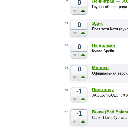
0
Ленинград — З
62
Группа «Ленинград»
0
Эдик
63
Поёт тётя Катя (Кук
0
Не должен
64
Кукла Брейн
0
Молоко
65
Официальная верс
-1
Пиво хочу
66
JAGGA NGULU ft XW
-1
Быки (Bad Balance
67
Санкт-Петербургская