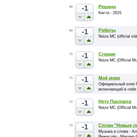
-1
Решено
68
Каста - 2015
-1
Роботы
69
Noize MC (official vid
-1
Сгораю
70
Noize MC (Official Mu
-1
Моё море
71
Официальный клип N
включающий в себя 
-1
Нету Паспорта
72
Noize MC (Official Mu
-1
Сплин "Новые л
73
Музыка и слова - А
Режиссёр - Михаил 