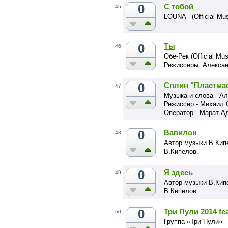
0
С тобой
45
LOUNA - (Official Mus
0
Ты
46
Обе-Рек (Official Mus
Режиссеры: Алекса
0
Сплин "Пластма
47
Музыка и слова - А
Режиссёр - Михаил 
Оператор - Марат А
0
Вавилон
48
Автор музыки В.Кип
В.Кипелов.
0
Я здесь
49
Автор музыки В.Кип
В.Кипелов.
0
Три Пули 2014 fea
50
Группа «Три Пули»