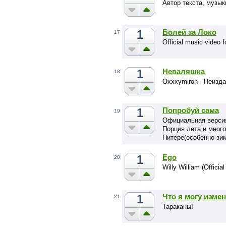
Автор текста, музык
1
Болей за Локо
17
Official music video
1
Неваляшка
18
Oxxxymiron - Неизда
1
Попробуй сама
19
Официальная верс
Порция лета и много
Питере(особенно зим
1
Ego
20
Willy William (Official
1
Что я могу изме
21
Тараканы!