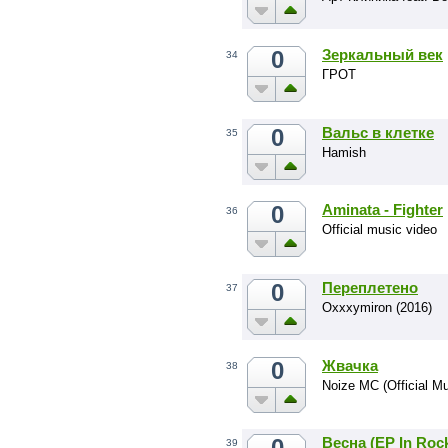
0
Зеркальный век
34
ГРОТ
0
Вальс в клетке
35
Hamish
0
Aminata - Fighter
36
Official music video
0
Переплетено
37
Oxxxymiron (2016)
0
Жвачка
38
Noize MC (Official Mu
0
Весна (ЕР In Roc
39