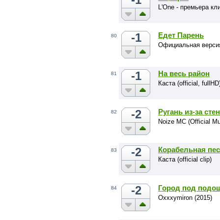
L'One - премьера кл
-1
Едет Парень
80
Официальная верс
-1
На весь район
81
Каста (official, fullHD
-2
Ругань из-за сте
82
Noize MC (Official Mu
-2
Корабельная пе
83
Каста (official clip)
-2
Город под подо
84
Oxxxymiron (2015)