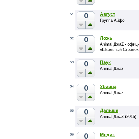
0
Август
51
Группа Айфо
0
Ложь
52
Animal ДжаZ - офиц
«Школьный Стрелок
0
Паук
53
Animal Джаz
0
Убийца
54
Animal Джаz
0
Дальше
55
Animal ДжаZ (2015)
0
Медик
56