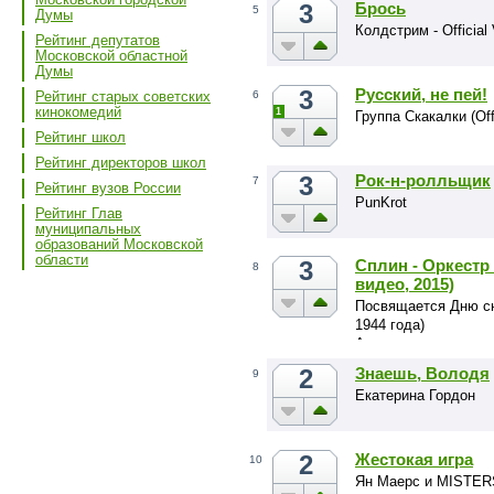
3
Брось
5
Думы
Колдстрим - Official
Рейтинг депутатов
Московской областной
Думы
3
Русский, не пей!
6
Рейтинг старых советских
кинокомедий
1
Группа Скакалки (Off
Рейтинг школ
Рейтинг директоров школ
3
Рок-н-ролльщик
7
Рейтинг вузов России
PunKrot
Рейтинг Глав
муниципальных
образований Московской
области
3
Сплин - Оркестр
8
видео, 2015)
Посвящается Дню сн
1944 года)
Авторское видео на 
Оркестр (альбом "Ре
2
Знаешь, Володя
9
Автор: Александр М
Екатерина Гордон
2
Жестокая игра
10
Ян Маерс и MISTERS (