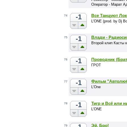
Оператор - Марат А
-1
Все Танцуют Ло
74
L'ONE (prod. by Dj Bo
-1
Влади - Радиос
75
Второй клип Касты 
-1
Проводник (Бра
76
ГРОТ
-1
Фильм "Автолю
77
L'One
-1
Тигр и Всё или н
78
L'ONE
-1
Эй, Бро!
79