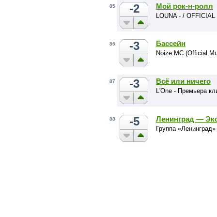
-2
Мой рок-н-ролл
85
LOUNA - / OFFICIAL
-3
Бассейн
86
Noize MC (Official Mu
-3
Всё или ничего
87
L'One - Премьера кл
-5
Ленинград — Эк
88
Группа «Ленинград»