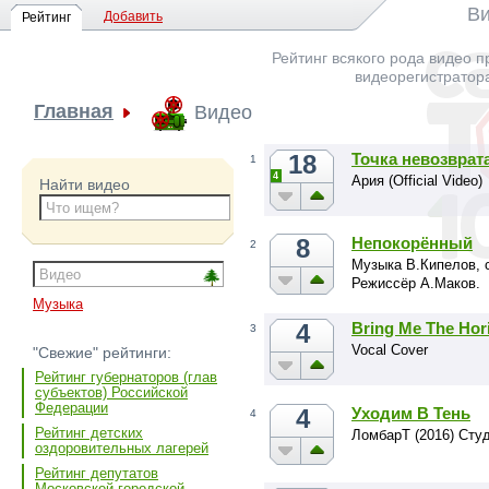
Ви
Добавить
Рейтинг
Рейтинг всякого рода видео п
видеорегистратор
Главная
Видео
18
Точка невозврат
1
4
Ария (Official Video)
Найти видео
8
Непокорённый
2
Музыка В.Кипелов, 
Режиссёр А.Маков.
Музыка
4
Bring Me The Hor
3
Vocal Cover
"Свежие" рейтинги:
Рейтинг губернаторов (глав
субъектов) Российской
Федерации
4
Уходим В Тень
4
Рейтинг детских
ЛомбарТ (2016) Сту
оздоровительных лагерей
Рейтинг депутатов
Московской городской