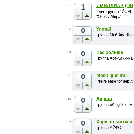
1
7 МИЛЛИАРДОВ
22
Клип группы "ЙОРШ"
"Оковы Мира"
0
Улетай
23
Группа МайDay. Фраг
0
Нас больше
24
Группа Арт-Клиника
0
Moonlight Trail
25
Pre-release for debu
0
Дорога
26
Группа «King Spirit»
0
Хорошо, что мы 
27
Группа АЙФО