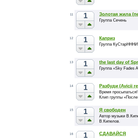
1
Золотая жила (п
11
Группа Сечень
1
Каприз
12
Группа КуСтарНННИ
1
the last day of Spr
13
Группа «Sky Fades 
1
Разбуди (Avicii r
14
Время просыпаться!
Клип группы «После
1
Я свободен
15
Автор музыки В.Кип
В.Кипелов.
1
СДАВАЙСЯ
16