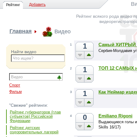
Ви
Добавить
Рейтинг
Рейтинг всякого рода видео п
видеорегистратор
Главная
Видео
1
Самый ХИТРЫЙ г
1
Сербия-Молдавия у
Найти видео
1
ТОП 12 САМЫХ н
2
Спорт
1
Как Неймар изде
Фильм
3
"Свежие" рейтинги:
Рейтинг губернаторов (глав
0
Emiliano Rigoni
4
субъектов) Российской
Федерации
Выдающиеся голы и 
Skills 16/17)
Рейтинг детских
оздоровительных лагерей