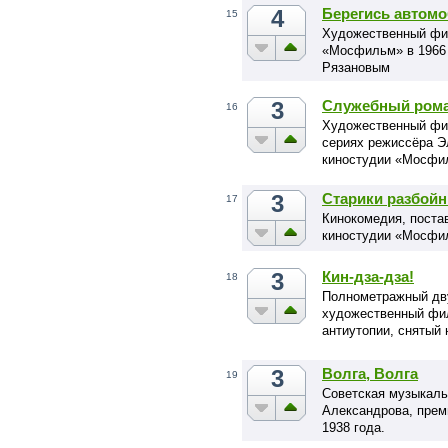
4
Берегись автом
15
Художественный фил
«Мосфильм» в 1966
Рязановым
3
Служебный ром
16
Художественный фил
сериях режиссёра Э
киностудии «Мосфил
3
Старики разбойн
17
Кинокомедия, поста
киностудии «Мосфил
3
Кин-дза-дза!
18
Полнометражный дв
художественный фи
антиутопии, снятый
году
3
Волга, Волга
19
Cоветская музыкаль
Александрова, прем
1938 года.