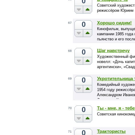
0
Советский художест
режиссёром Юрием 
0
Хорошо сидим!
67
Кинофильм, выпущен
кампании 1985 года
пьянство и его посл
0
Шаг навстречу
68
Художественный фил
новелл: «Дочь капи
аргентински», «Свад
0
Укротительница 
69
Комедийный художе
1954 году режиссёр
Александром Иванов
Людмилы Касаткино
0
Ты - мне, я - тебе
70
Советская кинокоме
0
Трактористы
71