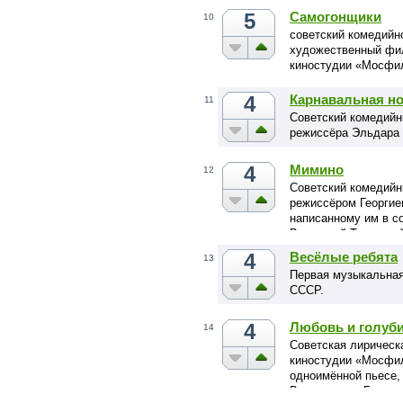
5
Самогонщики
10
советский комедийн
художественный фил
киностудии «Мосфи
4
Карнавальная н
11
Советский комедийн
режиссёра Эльдара 
4
Мимино
12
Советский комедий
режиссёром Георгие
написанному им в со
Викторией Токарево
4
Весёлые ребята
13
Первая музыкальная 
СССР.
4
Любовь и голуб
14
Советская лирическа
киностудии «Мосфи
одноимённой пьесе,
Владимиром Гуркины