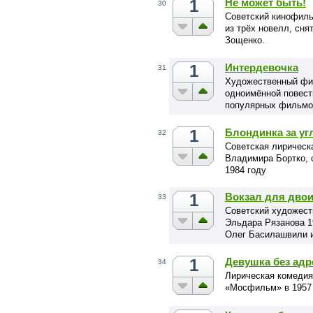
1
Не может быть!
30
Советский кинофиль
из трёх новелл, сн
Зощенко.
1
Интердевочка
31
Художественный фил
одноимённой повест
популярных фильмов
1
Блондинка за уг
32
Советская лирическ
Владимира Бортко, 
1984 году
1
Вокзал для дво
33
Советский художес
Эльдара Рязанова 1
Олег Басилашвили 
1
Девушка без адр
34
Лирическая комедия
«Мосфильм» в 1957