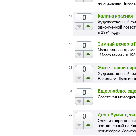
по сценарию Никола
0
Калина красная
51
Художественный фи
одноимённой повест
в 1974 году.
0
Зимний вечер в 
52
Музыкальная драма,
«Мосфильме» в 1985
0
Живёт такой пар
53
Художественный фил
Василием Шукшиным
0
Еще люблю, еще
54
Советская мелодрам
0
Дело Румянцева
55
Один из первых сов
поставленный на Ки
режиссёром Иосиф