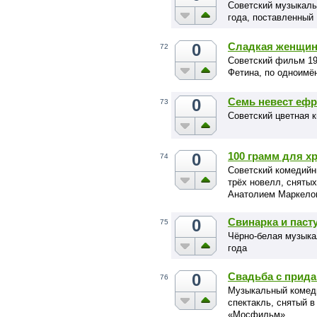
Советский музыкал
года, поставленный
0
Сладкая женщин
72
Советский фильм 19
Фетина, по одноимё
0
Семь невест ефр
73
Советский цветная 
0
100 грамм для х
74
Советский комедийн
трёх новелл, снят
Анатолием Маркелов
0
Свинарка и паст
75
Чёрно-белая музыка
года
0
Свадьба с прид
76
Музыкальный комед
спектакль, снятый в
«Мосфильм».