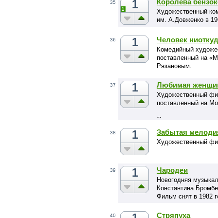
1
Королева бензо
35
1
Художественный ком
им. А.Довженко в 19
1
Человек ниотку
36
Комедийный художе
поставленный на «
Рязановым.
1
Любимая женщин
37
Художественный фил
поставленный на Мо
Содержание
1
Забытая мелоди
38
Художественный фи
1
Чародеи
39
Новогодняя музыкал
Константина Бромбе
Фильм снят в 1982 г
1
Стряпуха
40