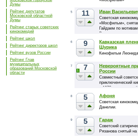
Думы
11
Иван Васильеви
Рейтинг депутатов
5
Московской областной
Советская кинокоме
Думы
«Мосфильм», снятая
Рейтинг старых советских
Гайдаем по мотивам
кинокомедий
Васильевич»
Рейтинг школ
9
Кавказская плен
6
Рейтинг директоров школ
Шурика
Рейтинг вузов России
Кинофильм Леонида 
Рейтинг Глав
муниципальных
7
Невероятные пр
7
образований Московской
России
1
области
Совместный советск
приключенческий к
в 1973 году режисс
Проспери.
5
Афоня
8
Cоветская кинокоме
Данелии.
5
Гараж
9
Советский сатирич
Рязанова снятый на