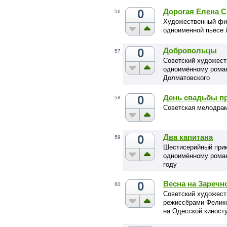
0
Дорогая Елена С
56
Художественный фил
одноименной пьесе
0
Добровольцы
57
Советский художест
одноимённому роман
Долматовского
0
День свадьбы пр
58
Советская мелодрам
0
Два капитана
59
Шестисерийный при
одноимённому роман
году
0
Весна на Заречн
60
Советский художест
режиссёрами Фелик
на Одесской киност