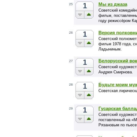
1
Мы из джаза
25
Советский комедий
фильм, поставленны
году режиссёром К
1
Версия полковн
26
Советский полноме
фильм 1978 года, с
Ладыниным.
1
Белорусский во
27
Советский художест
Андрея Смирнова.
1
Будьте моим му
28
Советская лирическ
1
Гусарская балла
29
Советский художест
поставленный на «М
Рязановым по пьесе
давно»