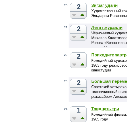
2
Зигзаг удачи
20
Художественный ко
Эльдаром Рязановым
2
Летят журавли
21
Чёрно-белый художе
Михаила Калатозова
Розова «Вечно живы
ветви» Международн
2
Приходите завт
22
Комедийный художе
1963 году режиссёр
киностудии
2
Большая переме
23
Советский четырёх
телевизионный филь
режиссёром Алексее
Г.Садовникова «Иду
1
Тридцать три
24
Комедийный фильм, 
1965 году