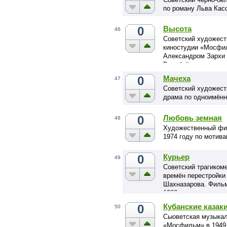
по роману Льва Кас
0
Высота
46
Советский художест
киностудии «Мосфил
Александром Зархи 
Воробьёва.
0
Мачеха
47
Советский художест
драма по одноимённ
0
Любовь земная
48
Художественный фи
1974 году по мотив
0
Курьер
49
Советский трагико
времён перестройки
Шахназарова. Фильм
1986 году.
0
Кубанские казак
50
Сыоветская музыкал
«Мосфильм» в 1949