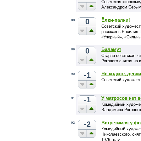
Советская кинокоме
Александром Серым
0
Ёлки-палки!
88
Советский художест
рассказов Василия 
«Упорный», «Сильны
0
Баламут
89
Старая советская к
Рогового снятая на 
-1
Не ходите, девки
90
Советский художест
-1
У матросов нет 
91
Комедийный художе
Владимира Рогового,
-2
Встретимся у фо
92
Комедийный художе
Николаевского, снят
1976 году