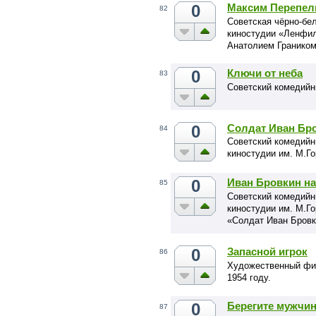
0
Максим Перепел
82
Советская чёрно-бел
киностудии «Ленфил
Анатолием Гранико
0
Ключи от неба
83
Советский комедийн
0
Солдат Иван Бр
84
Советский комедий
киностудии им. М.Го
0
Иван Бровкин на
85
Cоветский комедий
киностудии им. М.Г
«Солдат Иван Бровк
прокате состоялась 
0
Запасной игрок
86
Художественный фи
1954 году.
0
Берегите мужчин
87