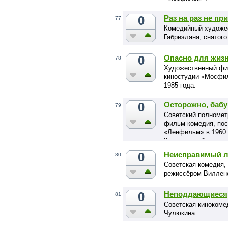
0
Раз на раз не пр
77
Комедийный художе
Габриэляна, снятог
0
Опасно для жизн
78
Художественный фил
киностудии «Мосфил
1985 года.
0
Осторожно, бабу
79
Советский полномет
фильм-комедия, пос
«Ленфильм» в 1960
Кошеверовой.
0
Неисправимый л
80
Советская комедия,
режиссёром Виллен
0
Неподдающиеся
81
Советская кинокоме
Чулюкина