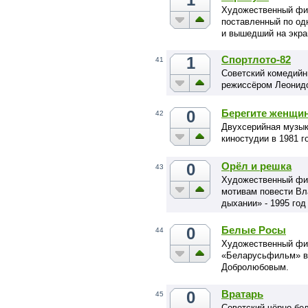
Художественный фи
поставленный по од
и вышедший на экран
1
Спортлото-82
41
Советский комедийн
режиссёром Леонид
0
Берегите женщи
42
Двухсерийная музык
киностудии в 1981 г
0
Орёл и решка
43
Художественный фил
мотивам повести Вл
дыхании» - 1995 год
0
Белые Росы
44
Художественный фил
«Беларусьфильм» в 
Добролюбовым.
0
Вратарь
45
Советский чёрно-бе