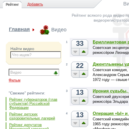
Ви
Добавить
Рейтинг
Рейтинг всякого рода видео п
видеорегистратор
Главная
Видео
33
Бриллиантовая 
1
Советская эксцентри
Найти видео
режиссёром Леонид
22
Джентльмены у
2
Советская комедия,
Александром Серым.
1972 году — свыше 
Фильм
13
Ирония судьбы, 
3
"Свежие" рейтинги:
Советский двухсер
Рейтинг губернаторов (глав
режиссёра Эльдара 
субъектов) Российской
Федерации
13
Операция «Ы» и
4
Рейтинг детских
оздоровительных лагерей
Советский комедийн
1965 году режиссёр
Рейтинг депутатов
«Мосфильм»
Московской городской