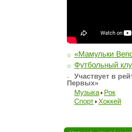
«Мамульки Ben
⚝
Футбольный клу
⚝
Участвует в рей
–
Первых»
Музыка
Рок
Спорт
Хоккей