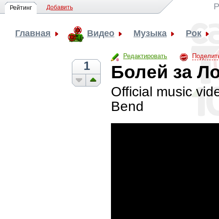
Р
Добавить
Рейтинг
Главная
Видео
Музыка
Рок
Редактировать
Поделит
1
Болей за Л
Official music vi
Bend