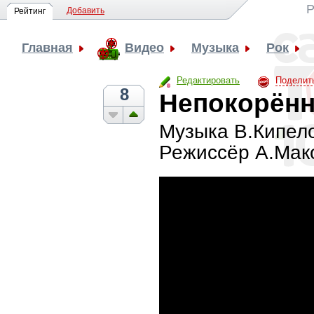
Р
Добавить
Рейтинг
Главная
Видео
Музыка
Рок
Редактировать
Поделит
8
Непокорён
Музыка В.Кипело
Режиссёр А.Мак