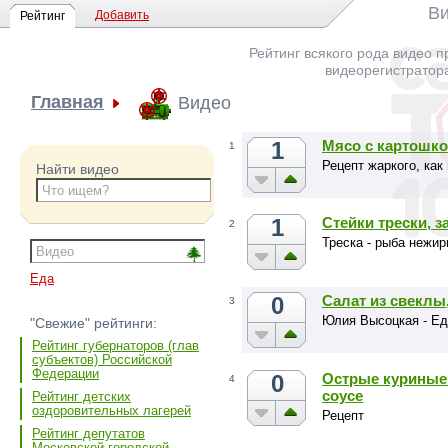
Ви
Добавить
Рейтинг
Рейтинг всякого рода видео п
видеорегистратор
Главная
Видео
1
Мясо с картошко
1
Рецепт жаркого, как
Найти видео
1
Стейки трески, 
2
Треска - рыба нежир
Еда
0
Салат из свеклы
3
Юлия Высоцкая - Е
"Свежие" рейтинги:
Рейтинг губернаторов (глав
субъектов) Российской
Федерации
0
Острые куриные
4
соусе
Рейтинг детских
оздоровительных лагерей
Рецепт
Рейтинг депутатов
Московской городской