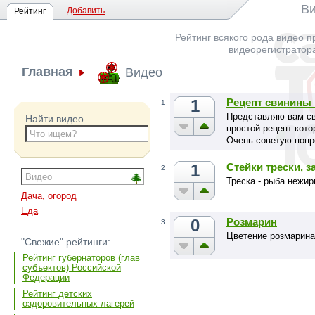
Ви
Добавить
Рейтинг
Рейтинг всякого рода видео п
видеорегистратор
Главная
Видео
1
Рецепт свинины 
1
Представляю вам св
Найти видео
простой рецепт кот
Очень советую попр
1
Стейки трески, 
2
Треска - рыба нежир
Дача, огород
Еда
0
Розмарин
3
Цветение розмарина
"Свежие" рейтинги:
Рейтинг губернаторов (глав
субъектов) Российской
Федерации
Рейтинг детских
оздоровительных лагерей