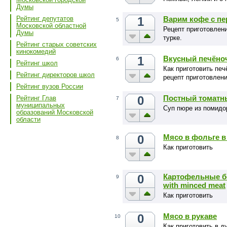
Думы
1
Варим кофе с пе
Рейтинг депутатов
5
Московской областной
Рецепт приготовлени
Думы
турке.
Рейтинг старых советских
кинокомедий
1
Вкусный печёно
6
Рейтинг школ
Как приготовить печ
Рейтинг директоров школ
рецепт приготовлен
Рейтинг вузов России
0
Постный томатн
Рейтинг Глав
7
муниципальных
Суп пюре из помидо
образований Московской
области
0
Мясо в фольге в
8
Как приготовить
0
Картофельные бо
9
with minced meat
Как приготовить
0
Мясо в рукаве
10
Как приготовить в д