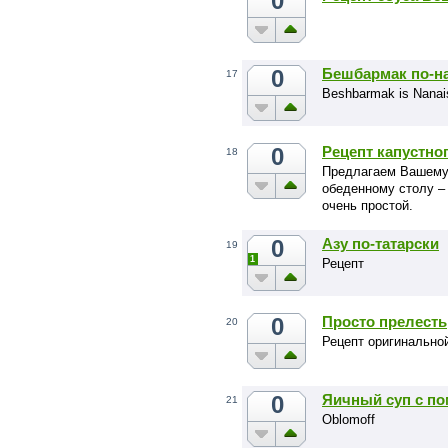
0
0
Бешбармак по-н
17
Beshbarmak is Nanai
0
Рецепт капустно
18
Предлагаем Вашему
обеденному столу –
очень простой.
0
Азу по-татарски
19
1
Рецепт
0
Просто прелесть
20
Рецепт оригинальной
0
Яичный суп с п
21
Oblomoff