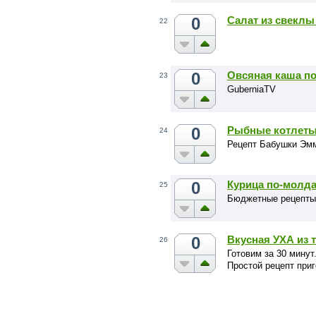
0
Салат из свеклы
22
0
Овсяная каша п
23
GuberniaTV
0
Рыбные котлет
24
Рецепт Бабушки Эм
0
Курица по-молд
25
Бюджетные рецепты
0
Вкусная УХА из 
26
Готовим за 30 минут
Простой рецепт приг