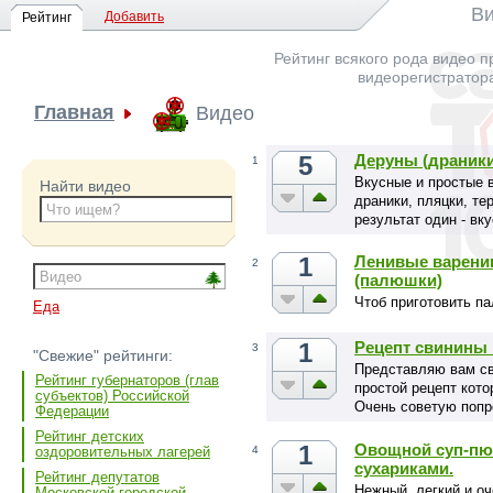
Ви
Добавить
Рейтинг
Рейтинг всякого рода видео п
видеорегистратор
Главная
Видео
5
Деруны (драник
1
Вкусные и простые 
Найти видео
драники, пляцки, те
результат один - в
1
Ленивые вареник
2
(палюшки)
Чтоб приготовить п
Еда
1
Рецепт свинины 
3
"Свежие" рейтинги:
Представляю вам св
Рейтинг губернаторов (глав
простой рецепт кот
субъектов) Российской
Очень советую попр
Федерации
Рейтинг детских
1
Овощной суп-пюр
4
оздоровительных лагерей
сухариками.
Рейтинг депутатов
Нежный, легкий и оч
Московской городской