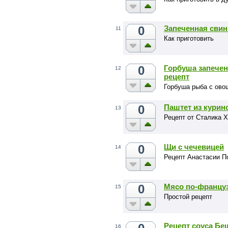
0
Запеченная свин
11
Как приготовить
0
Горбуша запечен
12
рецепт
Горбуша рыба с ово
0
Паштет из курин
13
Рецепт от Сталика 
0
Щи с чечевицей
14
Рецепт Анастасии П
0
Мясо по-францу
15
Простой рецепт
Рецепт соуса Б
16