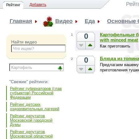
Рейт
Добавить
Рейтинг
Главная
Видео
Еда
Основные 
0
Картофельные бо
1
with minced meat
Найти видео
Как приготовить
0
Блюда из топина
2
Предлагаем вашему
приготовления туше
"Свежие" рейтинги:
Рейтинг губернаторов (глав
субъектов) Российской
Федерации
Рейтинг детских
оздоровительных лагерей
Рейтинг депутатов
Московской городской
Думы
Рейтинг депутатов
Московской областной