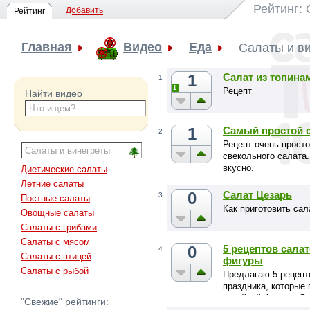
Рейтинг:
Добавить
Рейтинг
Главная
Видео
Еда
Салаты и в
1
Салат из топина
1
1
Рецепт
Найти видео
1
Самый простой 
2
Рецепт очень просто
свекольного салата
вкусно.
Диетические салаты
Летние салаты
0
Салат Цезарь
3
Постные салаты
Как приготовить сал
Овощные салаты
Салаты с грибами
Салаты с мясом
0
5 рецептов салат
4
Салаты с птицей
фигуры
Салаты с рыбой
Предлагаю 5 рецепт
праздника, которые 
стройной фигуре. Э
"Свежие" рейтинги:
внимания!