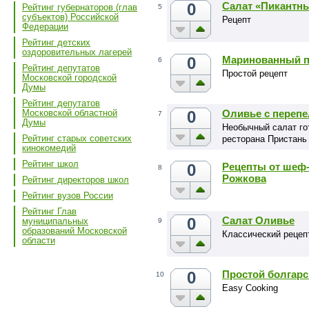
0
Салат «Пикантн
Рейтинг губернаторов (глав
5
субъектов) Российской
Рецепт
Федерации
Рейтинг детских
оздоровительных лагерей
0
Маринованный п
6
Рейтинг депутатов
Простой рецепт
Московской городской
Думы
Рейтинг депутатов
0
Оливье с переп
Московской областной
7
Думы
Необычный салат го
Рейтинг старых советских
ресторана Пристань
кинокомедий
Рейтинг школ
0
Рецепты от шеф-
8
Рожкова
Рейтинг директоров школ
Рейтинг вузов России
Рейтинг Глав
0
Салат Оливье
муниципальных
9
образований Московской
Классический рецеп
области
0
Простой болгарс
10
Easy Cooking