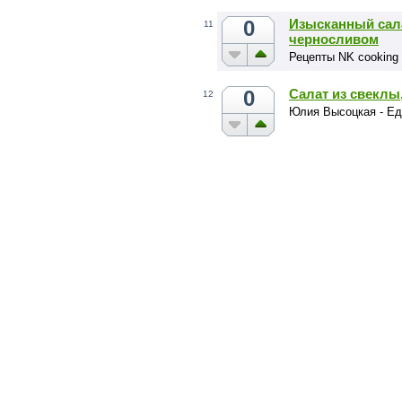
0
Изысканный сала
11
черносливом
Рецепты NK cooking
0
Салат из свеклы
12
Юлия Высоцкая - Е