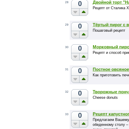
0
Двойной торт "Н
28
Рецепт от Сталика 
0
Тёртый пирог с 
29
Пошаговый рецепт
0
Морковный пирог
30
Рецепт и способ при
0
Постное овсяное
31
Как приготовить печ
0
Творожные понч
32
Cheese donuts
0
Рецепт капустно
33
Предлагаем Вашему
обеденному столу –