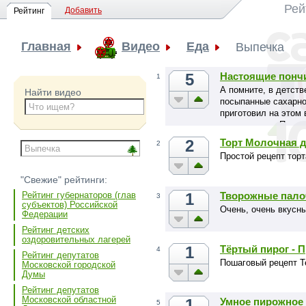
Рей
Добавить
Рейтинг
Главная
Видео
Еда
Выпечка
5
Настоящие пончи
1
А помните, в детств
Найти видео
посыпанные сахарно
приготовил на этом
вкус детства. Попро
2
Торт Молочная д
2
Простой рецепт торт
"Свежие" рейтинги:
1
Творожные пало
Рейтинг губернаторов (глав
3
субъектов) Российской
Очень, очень вкусны
Федерации
Рейтинг детских
оздоровительных лагерей
1
Тёртый пирог - 
4
Рейтинг депутатов
Пошаговый рецепт Т
Московской городской
Думы
Рейтинг депутатов
Московской областной
1
Умное пирожное
5