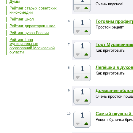
Думы
Очень вкусное!
Рейтинг старых советских
кинокомедий
Рейтинг школ
1
Готовим профит
6
Рейтинг директоров школ
Простой рецепт
Рейтинг вузов России
Рейтинг Глав
муниципальных
1
Торт Муравейник
7
образований Московской
Как приготовить
области
1
Лепёшки в духо
8
Как приготовить
1
Домашнее яблоч
9
Очень простой поша
1
Самый вкусный 
10
Рецепт булочки бри