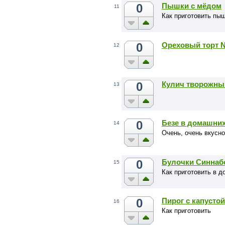
0
Пышки с мёдом
11
Как приготовить пы
0
Ореховый торт N
12
0
Кулич творожны
13
0
Безе в домашни
14
Очень, очень вкусно
0
Булочки Синнаб
15
Как приготовить в 
0
Пирог с капустой
16
Как приготовить