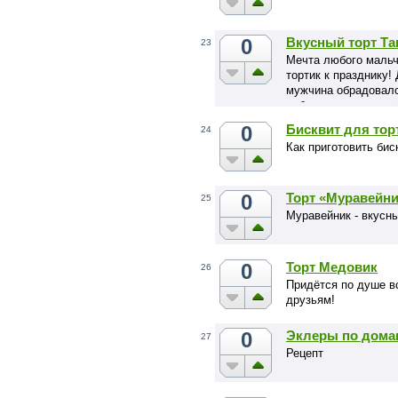
0
Вкусный торт Та
23
Мечта любого мальч
тортик к празднику!
мужчина обрадовался
побалуем наших лю
0
Бисквит для тор
24
Как приготовить бис
0
Торт «Муравейн
25
Муравейник - вкусны
0
Торт Медовик
26
Придётся по душе в
друзьям!
0
Эклеры по дом
27
Рецепт