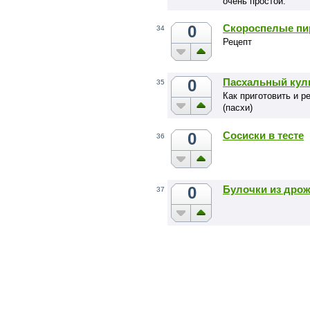
очень простой.
0
Скороспелые пи
34
Рецепт
0
Пасхальный кули
35
Как приготовить и р
(пасхи)
0
Сосиски в тесте
36
0
Булочки из дрож
37