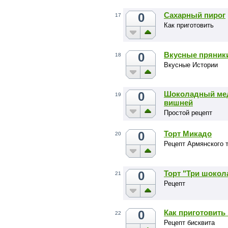
0
Сахарный пирог
17
Как приготовить
0
Вкусные пряни
18
Вкусные Истории
0
Шоколадный мед
19
вишней
Простой рецепт
0
Торт Микадо
20
Рецепт Армянского 
0
Торт "Три шокол
21
Рецепт
0
Как приготовит
22
Рецепт бисквита